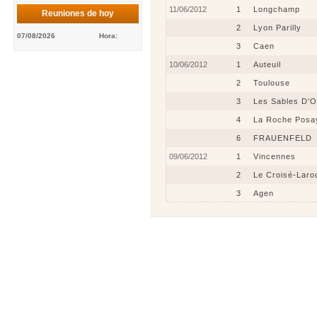
11/06/2012
1
Longchamp
Reuniones de hoy
2
Lyon Parilly
07/08/2026
Hora:
3
Caen
10/06/2012
1
Auteuil
2
Toulouse
3
Les Sables D'O
4
La Roche Posa
6
FRAUENFELD
09/06/2012
1
Vincennes
2
Le Croisé-Laro
3
Agen