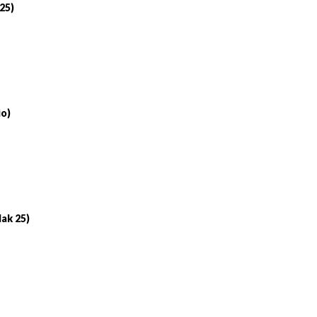
 25)
io)
lak 25)