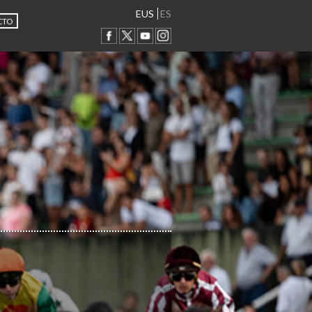
EUS
ES
CTO