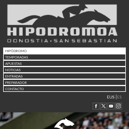
02/08 17:30
Abuztuaren 2a / 2 de ago
09/08 17:30
Abuztuaren 9a / 9 de ago
12/08 12:08
Abuztaren 12a / 12 de ag
15/08 17:05
Abuztuaren 15a / 15 de a
HIPÓDROMO
23/08 17:30
TEMPORADAS
Abuztuaren 23a / 23 de a
APUESTAS
30/08 17:30
NOTICIAS
Abuztuaren 30a / 30 de a
ENTRADAS
02/09 11:15
PREPARADOR
Irailaren 2a / 2 de septie
CONTACTO
06/09 17:30
Irailaren 6a / 6 de septie
EUS
ES
13/09 17:30
Irailaren 13a / 13 de sept
30/09 11:30
Irailaren 30a / 30 de sept
11/06 11:30