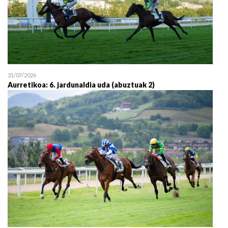
31/07/2026
Aurretikoa: 6. jardunaldia uda (abuztuak 2)