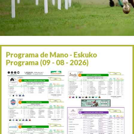
Irailaren 2a / 2 de septie
06/09 17:30
Irailaren 6a / 6 de septie
13/09 17:30
Irailaren 13a / 13 de sept
30/09 11:30
Irailaren 30a / 30 de sept
11/06 11:30
Ekainaren 11a / 11 de juni
Programa de Mano - Eskuko
05/07 11:30
Programa (09 - 08 - 2026)
Uztailaren 5a / 5 de julio
12/07 11:30
Uztailaren 12a / 12 de juli
19/07 11:30
Uztailaren 19a / 19 de juli
25/07 11:30
Uztailaren 25a / 25 de juli
02/08 17:30
Abuztuaren 2a / 2 de ago
09/08 17:30
Abuztuaren 9a / 9 de ago
12/08 12:08