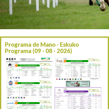
Irailaren 2a / 2 de septie
06/09 17:30
Irailaren 6a / 6 de septie
13/09 17:30
Irailaren 13a / 13 de sept
30/09 11:30
Irailaren 30a / 30 de sept
11/06 11:30
Ekainaren 11a / 11 de juni
Programa de Mano - Eskuko
05/07 11:30
Programa (09 - 08 - 2026)
Uztailaren 5a / 5 de julio
12/07 11:30
Uztailaren 12a / 12 de juli
19/07 11:30
Uztailaren 19a / 19 de juli
25/07 11:30
Uztailaren 25a / 25 de juli
02/08 17:30
Abuztuaren 2a / 2 de ago
09/08 17:30
Abuztuaren 9a / 9 de ago
12/08 12:24