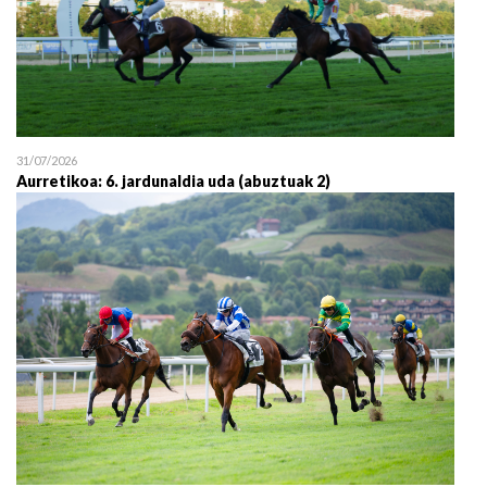
31/07/2026
Aurretikoa: 6. jardunaldia uda (abuztuak 2)