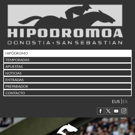
02/08 17:30
Abuztuaren 2a / 2 de ago
09/08 17:30
Abuztuaren 9a / 9 de ago
12/08 12:24
Abuztaren 12a / 12 de ag
15/08 17:05
Abuztuaren 15a / 15 de a
HIPÓDROMO
23/08 17:30
TEMPORADAS
Abuztuaren 23a / 23 de a
APUESTAS
30/08 17:30
NOTICIAS
Abuztuaren 30a / 30 de a
ENTRADAS
02/09 11:15
PREPARADOR
Irailaren 2a / 2 de septie
CONTACTO
06/09 17:30
Irailaren 6a / 6 de septie
EUS
ES
13/09 17:30
Irailaren 13a / 13 de sept
30/09 11:30
Irailaren 30a / 30 de sept
11/06 11:30