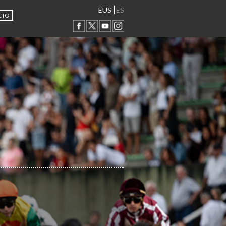
EUS
ES
CTO