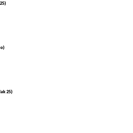
 25)
io)
lak 25)