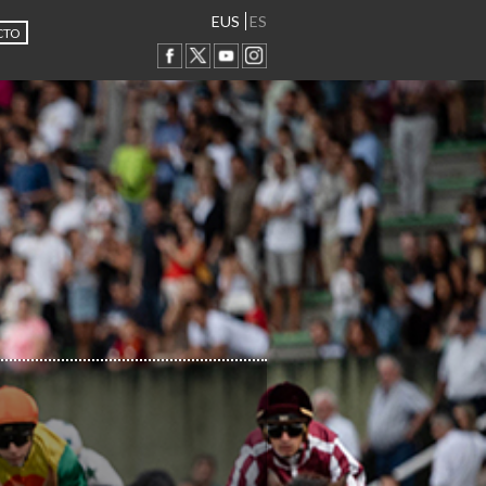
EUS
ES
CTO