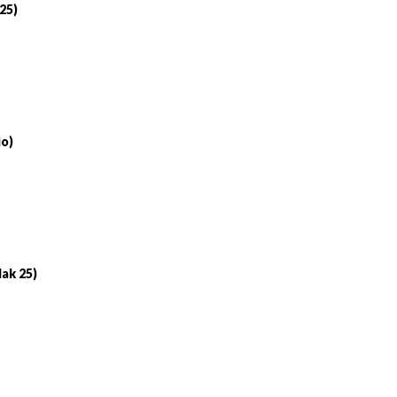
 25)
io)
lak 25)