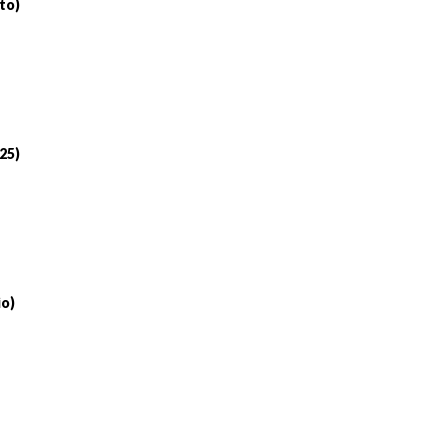
to)
 25)
io)