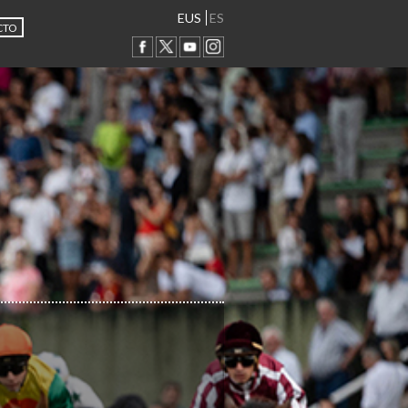
EUS
ES
CTO