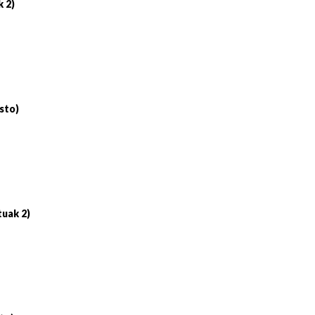
k 2)
sto)
tuak 2)