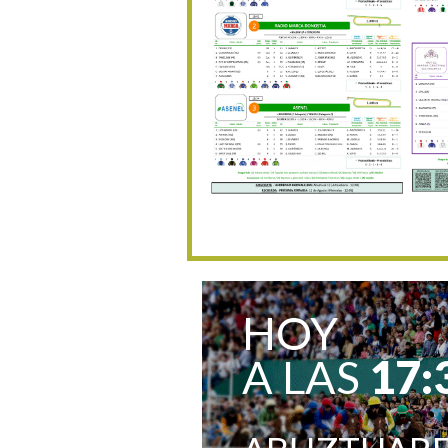
HOY
A LAS
17: