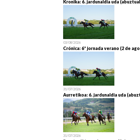
Kronika: 6. jardunaldia uda (abuztua
03/08/2026
Crónica: 6ª jornada verano (2 de ago
31/07/2026
Aurretikoa: 6. jardunaldia uda (abuz
31/07/2026