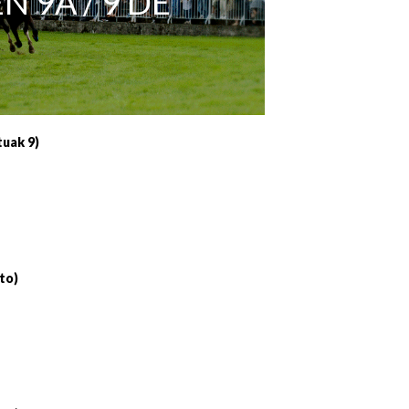
 9A / 9 DE
Irailaren 30a / 30 de septiembre
11/06 11:30
Ekainaren 11a / 11 de junio
05/07 11:30
Uztailaren 5a / 5 de julio
12/07 11:30
Uztailaren 12a / 12 de julio
19/07 11:30
tuak 9)
Uztailaren 19a / 19 de julio
25/07 11:30
Uztailaren 25a / 25 de julio
to)