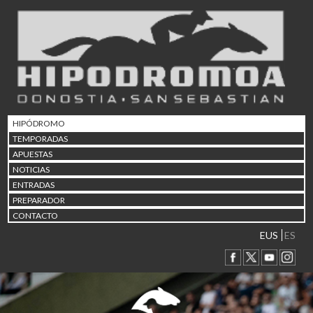
02/08 17:30
Abuztuaren 2a / 2 de ago
09/08 17:30
Abuztuaren 9a / 9 de ago
12/08 12:24
Abuztaren 12a / 12 de ag
15/08 17:05
Abuztuaren 15a / 15 de a
HIPÓDROMO
23/08 17:30
TEMPORADAS
Abuztuaren 23a / 23 de a
APUESTAS
30/08 17:30
NOTICIAS
Abuztuaren 30a / 30 de a
ENTRADAS
02/09 11:15
PREPARADOR
Irailaren 2a / 2 de septie
CONTACTO
06/09 17:30
Irailaren 6a / 6 de septie
EUS
ES
13/09 17:30
Irailaren 13a / 13 de sept
30/09 11:30
Irailaren 30a / 30 de sept
11/06 11:30