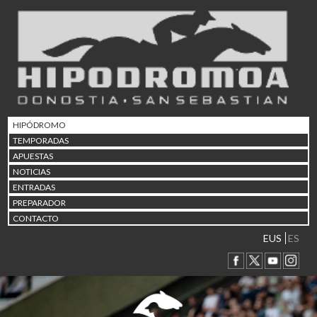
02/08 17:30
Abuztuaren 2a / 2 de ago
09/08 17:30
Abuztuaren 9a / 9 de ago
12/08 12:08
Abuztaren 12a / 12 de ag
15/08 17:05
Abuztuaren 15a / 15 de a
HIPÓDROMO
23/08 17:30
TEMPORADAS
Abuztuaren 23a / 23 de a
APUESTAS
30/08 17:30
NOTICIAS
Abuztuaren 30a / 30 de a
ENTRADAS
02/09 11:15
PREPARADOR
Irailaren 2a / 2 de septie
CONTACTO
06/09 17:30
Irailaren 6a / 6 de septie
EUS
ES
13/09 17:30
Irailaren 13a / 13 de sept
30/09 11:30
Irailaren 30a / 30 de sept
11/06 11:30