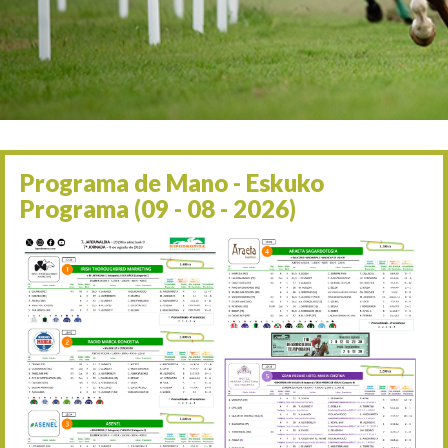
Irailaren 2a / 2 de septie
06/09 17:30
Irailaren 6a / 6 de septie
13/09 17:30
Irailaren 13a / 13 de sept
30/09 11:30
Irailaren 30a / 30 de sept
11/06 11:30
Ekainaren 11a / 11 de juni
Programa de Mano - Eskuko
05/07 11:30
Programa (09 - 08 - 2026)
Uztailaren 5a / 5 de julio
12/07 11:30
Uztailaren 12a / 12 de juli
19/07 11:30
Uztailaren 19a / 19 de juli
25/07 11:30
Uztailaren 25a / 25 de juli
02/08 17:30
Abuztuaren 2a / 2 de ago
09/08 17:30
Abuztuaren 9a / 9 de ago
12/08 12:08