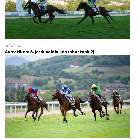
31/07/2026
Aurretikoa: 6. jardunaldia uda (abuztuak 2)