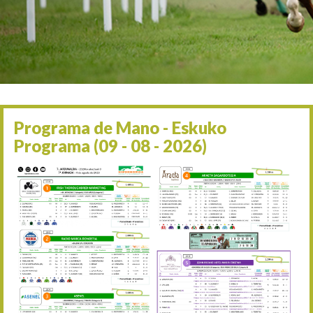
Irailaren 2a / 2 de septie
06/09 17:30
Irailaren 6a / 6 de septie
13/09 17:30
Irailaren 13a / 13 de sept
30/09 11:30
Irailaren 30a / 30 de sept
11/06 11:30
Ekainaren 11a / 11 de juni
Programa de Mano - Eskuko
05/07 11:30
Programa (09 - 08 - 2026)
Uztailaren 5a / 5 de julio
12/07 11:30
Uztailaren 12a / 12 de juli
19/07 11:30
Uztailaren 19a / 19 de juli
25/07 11:30
Uztailaren 25a / 25 de juli
02/08 17:30
Abuztuaren 2a / 2 de ago
09/08 17:30
Abuztuaren 9a / 9 de ago
12/08 12:24