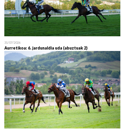
31/07/2026
Aurretikoa: 6. jardunaldia uda (abuztuak 2)