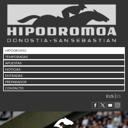
02/08 17:30
Abuztuaren 2a / 2 de ago
09/08 17:30
Abuztuaren 9a / 9 de ago
12/08 12:24
Abuztaren 12a / 12 de ag
15/08 17:05
Abuztuaren 15a / 15 de a
HIPÓDROMO
23/08 17:30
TEMPORADAS
Abuztuaren 23a / 23 de a
APUESTAS
30/08 17:30
NOTICIAS
Abuztuaren 30a / 30 de a
ENTRADAS
02/09 11:15
PREPARADOR
Irailaren 2a / 2 de septie
CONTACTO
06/09 17:30
Irailaren 6a / 6 de septie
EUS
ES
13/09 17:30
Irailaren 13a / 13 de sept
30/09 11:30
Irailaren 30a / 30 de sept
11/06 11:30