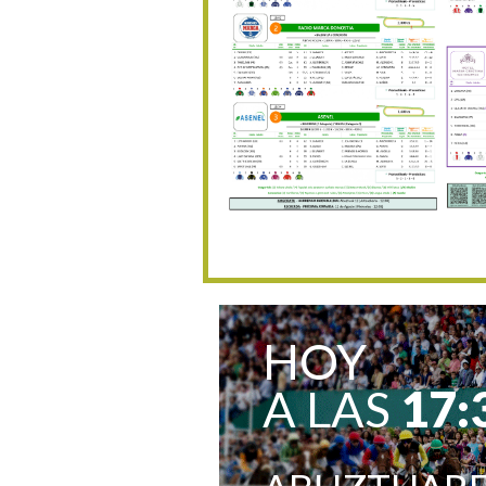
HOY
A LAS
17: