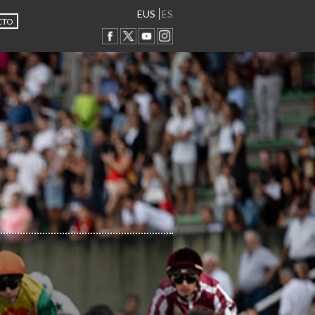
EUS
ES
CTO