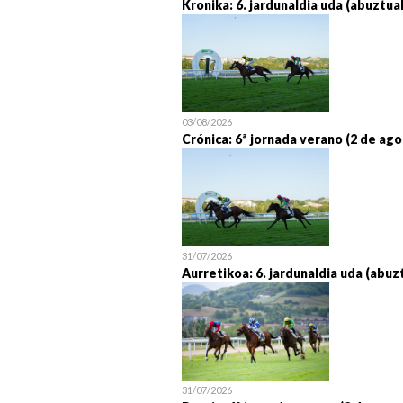
Kronika: 6. jardunaldia uda (abuztua
03/08/2026
Crónica: 6ª jornada verano (2 de ago
31/07/2026
Aurretikoa: 6. jardunaldia uda (abuz
31/07/2026