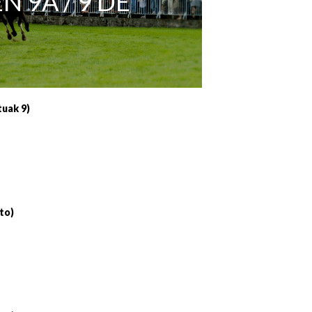
 9A / 9 DE
Irailaren 30a / 30 de septiembre
11/06 11:30
Ekainaren 11a / 11 de junio
05/07 11:30
Uztailaren 5a / 5 de julio
12/07 11:30
Uztailaren 12a / 12 de julio
19/07 11:30
tuak 9)
Uztailaren 19a / 19 de julio
25/07 11:30
Uztailaren 25a / 25 de julio
to)