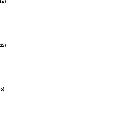
to)
 25)
io)