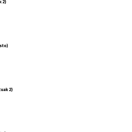
k 2)
sto)
tuak 2)