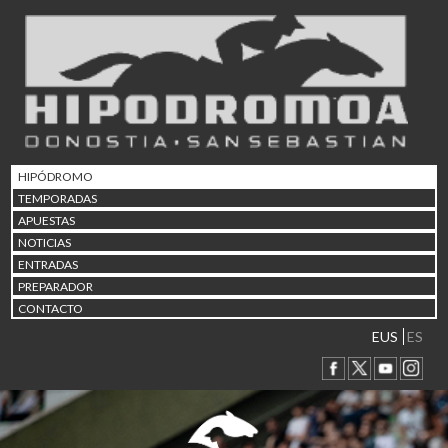
02/08 17:30
Abuztuaren 2a / 2 de ago
09/08 17:30
Abuztuaren 9a / 9 de ago
12/08 12:08
Abuztaren 12a / 12 de ag
15/08 17:05
Abuztuaren 15a / 15 de a
HIPÓDROMO
23/08 17:30
TEMPORADAS
Abuztuaren 23a / 23 de a
APUESTAS
30/08 17:30
NOTICIAS
Abuztuaren 30a / 30 de a
ENTRADAS
02/09 11:15
PREPARADOR
Irailaren 2a / 2 de septie
CONTACTO
06/09 17:30
Irailaren 6a / 6 de septie
EUS
ES
13/09 17:30
Irailaren 13a / 13 de sept
30/09 11:30
Irailaren 30a / 30 de sept
11/06 11:30