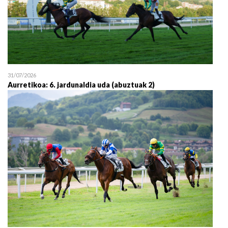
31/07/2026
Aurretikoa: 6. jardunaldia uda (abuztuak 2)