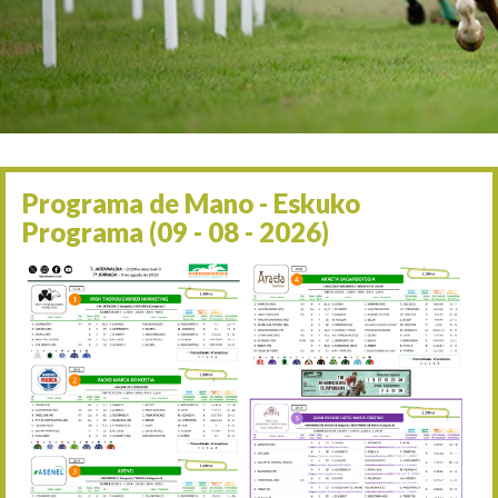
Irailaren 2a / 2 de septie
06/09 17:30
Irailaren 6a / 6 de septie
13/09 17:30
Irailaren 13a / 13 de sept
30/09 11:30
Irailaren 30a / 30 de sept
11/06 11:30
Ekainaren 11a / 11 de juni
Programa de Mano - Eskuko
05/07 11:30
Programa (09 - 08 - 2026)
Uztailaren 5a / 5 de julio
12/07 11:30
Uztailaren 12a / 12 de juli
19/07 11:30
Uztailaren 19a / 19 de juli
25/07 11:30
Uztailaren 25a / 25 de juli
02/08 17:30
Abuztuaren 2a / 2 de ago
09/08 17:30
Abuztuaren 9a / 9 de ago
12/08 12:08