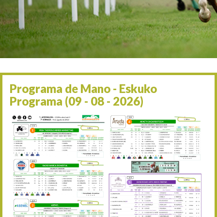
Irailaren 2a / 2 de septie
06/09 17:30
Irailaren 6a / 6 de septie
13/09 17:30
Irailaren 13a / 13 de sept
30/09 11:30
Irailaren 30a / 30 de sept
11/06 11:30
Ekainaren 11a / 11 de juni
Programa de Mano - Eskuko
05/07 11:30
Programa (09 - 08 - 2026)
Uztailaren 5a / 5 de julio
12/07 11:30
Uztailaren 12a / 12 de juli
19/07 11:30
Uztailaren 19a / 19 de juli
25/07 11:30
Uztailaren 25a / 25 de juli
02/08 17:30
Abuztuaren 2a / 2 de ago
09/08 17:30
Abuztuaren 9a / 9 de ago
12/08 12:08