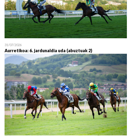
31/07/2026
Aurretikoa: 6. jardunaldia uda (abuztuak 2)