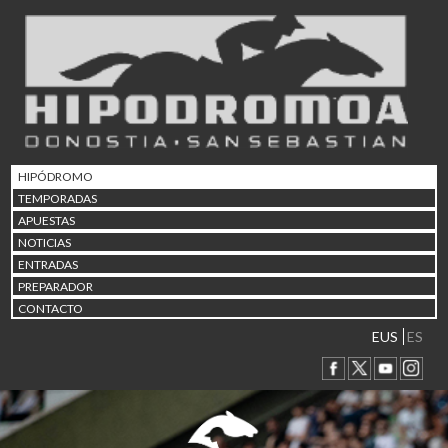
02/08 17:30
Abuztuaren 2a / 2 de ago
09/08 17:30
Abuztuaren 9a / 9 de ago
12/08 12:08
Abuztaren 12a / 12 de ag
15/08 17:05
Abuztuaren 15a / 15 de a
HIPÓDROMO
23/08 17:30
TEMPORADAS
Abuztuaren 23a / 23 de a
APUESTAS
30/08 17:30
NOTICIAS
Abuztuaren 30a / 30 de a
ENTRADAS
02/09 11:15
PREPARADOR
Irailaren 2a / 2 de septie
CONTACTO
06/09 17:30
Irailaren 6a / 6 de septie
EUS
ES
13/09 17:30
Irailaren 13a / 13 de sept
30/09 11:30
Irailaren 30a / 30 de sept
11/06 11:30