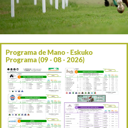
Irailaren 2a / 2 de septie
06/09 17:30
Irailaren 6a / 6 de septie
13/09 17:30
Irailaren 13a / 13 de sept
30/09 11:30
Irailaren 30a / 30 de sept
11/06 11:30
Ekainaren 11a / 11 de juni
Programa de Mano - Eskuko
05/07 11:30
Programa (09 - 08 - 2026)
Uztailaren 5a / 5 de julio
12/07 11:30
Uztailaren 12a / 12 de juli
19/07 11:30
Uztailaren 19a / 19 de juli
25/07 11:30
Uztailaren 25a / 25 de juli
02/08 17:30
Abuztuaren 2a / 2 de ago
09/08 17:30
Abuztuaren 9a / 9 de ago
12/08 12:24