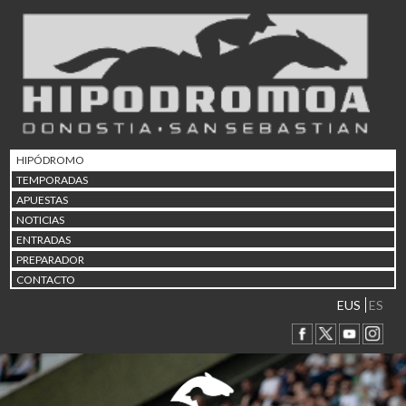
02/08 17:30
Abuztuaren 2a / 2 de ago
09/08 17:30
Abuztuaren 9a / 9 de ago
12/08 12:24
Abuztaren 12a / 12 de ag
15/08 17:05
Abuztuaren 15a / 15 de a
HIPÓDROMO
23/08 17:30
TEMPORADAS
Abuztuaren 23a / 23 de a
APUESTAS
30/08 17:30
NOTICIAS
Abuztuaren 30a / 30 de a
ENTRADAS
02/09 11:15
PREPARADOR
Irailaren 2a / 2 de septie
CONTACTO
06/09 17:30
Irailaren 6a / 6 de septie
EUS
ES
13/09 17:30
Irailaren 13a / 13 de sept
30/09 11:30
Irailaren 30a / 30 de sept
11/06 11:30