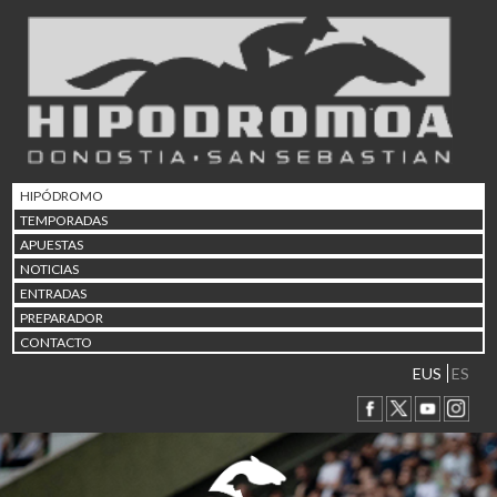
02/08 17:30
Abuztuaren 2a / 2 de ago
09/08 17:30
Abuztuaren 9a / 9 de ago
12/08 12:24
Abuztaren 12a / 12 de ag
15/08 17:05
Abuztuaren 15a / 15 de a
HIPÓDROMO
23/08 17:30
TEMPORADAS
Abuztuaren 23a / 23 de a
APUESTAS
30/08 17:30
NOTICIAS
Abuztuaren 30a / 30 de a
ENTRADAS
02/09 11:15
PREPARADOR
Irailaren 2a / 2 de septie
CONTACTO
06/09 17:30
Irailaren 6a / 6 de septie
EUS
ES
13/09 17:30
Irailaren 13a / 13 de sept
30/09 11:30
Irailaren 30a / 30 de sept
11/06 11:30