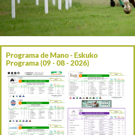
Irailaren 2a / 2 de septie
06/09 17:30
Irailaren 6a / 6 de septie
13/09 17:30
Irailaren 13a / 13 de sept
30/09 11:30
Irailaren 30a / 30 de sept
11/06 11:30
Ekainaren 11a / 11 de juni
Programa de Mano - Eskuko
05/07 11:30
Programa (09 - 08 - 2026)
Uztailaren 5a / 5 de julio
12/07 11:30
Uztailaren 12a / 12 de juli
19/07 11:30
Uztailaren 19a / 19 de juli
25/07 11:30
Uztailaren 25a / 25 de juli
02/08 17:30
Abuztuaren 2a / 2 de ago
09/08 17:30
Abuztuaren 9a / 9 de ago
12/08 12:24