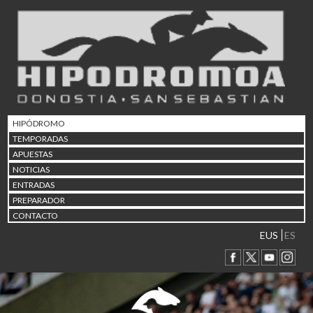
02/08 17:30
Abuztuaren 2a / 2 de ago
09/08 17:30
Abuztuaren 9a / 9 de ago
12/08 12:24
Abuztaren 12a / 12 de ag
15/08 17:05
Abuztuaren 15a / 15 de a
HIPÓDROMO
23/08 17:30
TEMPORADAS
Abuztuaren 23a / 23 de a
APUESTAS
30/08 17:30
NOTICIAS
Abuztuaren 30a / 30 de a
ENTRADAS
02/09 11:15
PREPARADOR
Irailaren 2a / 2 de septie
CONTACTO
06/09 17:30
Irailaren 6a / 6 de septie
EUS
ES
13/09 17:30
Irailaren 13a / 13 de sept
30/09 11:30
Irailaren 30a / 30 de sept
11/06 11:30