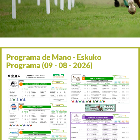
Irailaren 2a / 2 de septie
06/09 17:30
Irailaren 6a / 6 de septie
13/09 17:30
Irailaren 13a / 13 de sept
30/09 11:30
Irailaren 30a / 30 de sept
11/06 11:30
Ekainaren 11a / 11 de juni
Programa de Mano - Eskuko
05/07 11:30
Programa (09 - 08 - 2026)
Uztailaren 5a / 5 de julio
12/07 11:30
Uztailaren 12a / 12 de juli
19/07 11:30
Uztailaren 19a / 19 de juli
25/07 11:30
Uztailaren 25a / 25 de juli
02/08 17:30
Abuztuaren 2a / 2 de ago
09/08 17:30
Abuztuaren 9a / 9 de ago
12/08 12:24