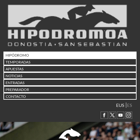
02/08 17:30
Abuztuaren 2a / 2 de ago
09/08 17:30
Abuztuaren 9a / 9 de ago
12/08 12:08
Abuztaren 12a / 12 de ag
15/08 17:05
Abuztuaren 15a / 15 de a
HIPÓDROMO
23/08 17:30
TEMPORADAS
Abuztuaren 23a / 23 de a
APUESTAS
30/08 17:30
NOTICIAS
Abuztuaren 30a / 30 de a
ENTRADAS
02/09 11:15
PREPARADOR
Irailaren 2a / 2 de septie
CONTACTO
06/09 17:30
Irailaren 6a / 6 de septie
EUS
ES
13/09 17:30
Irailaren 13a / 13 de sept
30/09 11:30
Irailaren 30a / 30 de sept
11/06 11:30