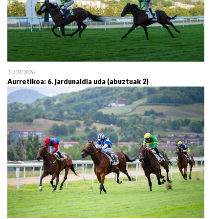
31/07/2026
Aurretikoa: 6. jardunaldia uda (abuztuak 2)