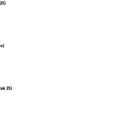
 25)
io)
lak 25)