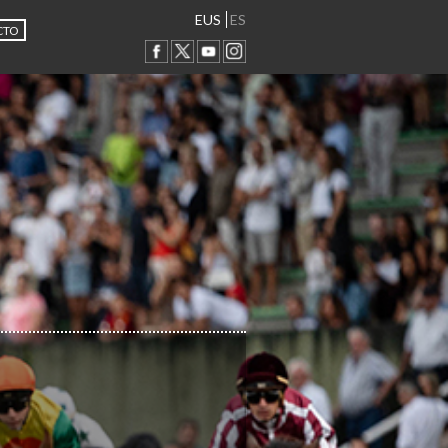
EUS
ES
CTO