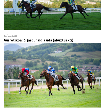
31/07/2026
Aurretikoa: 6. jardunaldia uda (abuztuak 2)