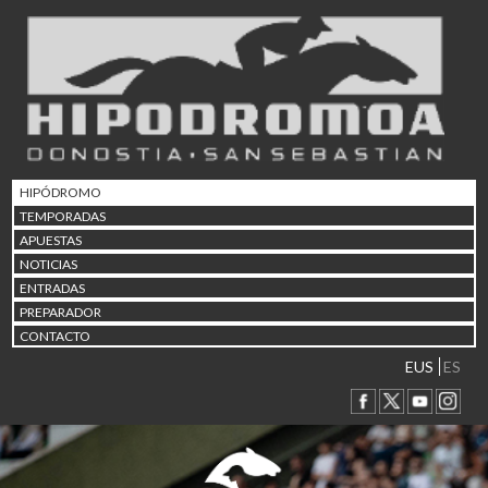
02/08 17:30
Abuztuaren 2a / 2 de ago
09/08 17:30
Abuztuaren 9a / 9 de ago
12/08 12:24
Abuztaren 12a / 12 de ag
15/08 17:05
Abuztuaren 15a / 15 de a
HIPÓDROMO
23/08 17:30
TEMPORADAS
Abuztuaren 23a / 23 de a
APUESTAS
30/08 17:30
NOTICIAS
Abuztuaren 30a / 30 de a
ENTRADAS
02/09 11:15
PREPARADOR
Irailaren 2a / 2 de septie
CONTACTO
06/09 17:30
Irailaren 6a / 6 de septie
EUS
ES
13/09 17:30
Irailaren 13a / 13 de sept
30/09 11:30
Irailaren 30a / 30 de sept
11/06 11:30