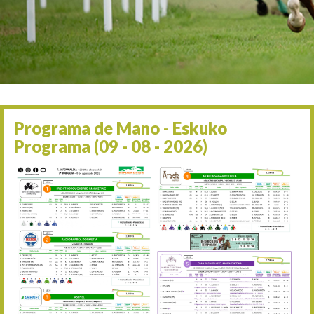
Irailaren 2a / 2 de septie
06/09 17:30
Irailaren 6a / 6 de septie
13/09 17:30
Irailaren 13a / 13 de sept
30/09 11:30
Irailaren 30a / 30 de sept
11/06 11:30
Ekainaren 11a / 11 de juni
Programa de Mano - Eskuko
05/07 11:30
Programa (09 - 08 - 2026)
Uztailaren 5a / 5 de julio
12/07 11:30
Uztailaren 12a / 12 de juli
19/07 11:30
Uztailaren 19a / 19 de juli
25/07 11:30
Uztailaren 25a / 25 de juli
02/08 17:30
Abuztuaren 2a / 2 de ago
09/08 17:30
Abuztuaren 9a / 9 de ago
12/08 12:24