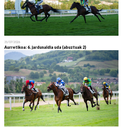
31/07/2026
Aurretikoa: 6. jardunaldia uda (abuztuak 2)