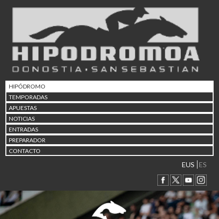
02/08 17:30
Abuztuaren 2a / 2 de ago
09/08 17:30
Abuztuaren 9a / 9 de ago
12/08 12:08
Abuztaren 12a / 12 de ag
15/08 17:05
Abuztuaren 15a / 15 de a
HIPÓDROMO
23/08 17:30
TEMPORADAS
Abuztuaren 23a / 23 de a
APUESTAS
30/08 17:30
NOTICIAS
Abuztuaren 30a / 30 de a
ENTRADAS
02/09 11:15
PREPARADOR
Irailaren 2a / 2 de septie
CONTACTO
06/09 17:30
Irailaren 6a / 6 de septie
EUS
ES
13/09 17:30
Irailaren 13a / 13 de sept
30/09 11:30
Irailaren 30a / 30 de sept
11/06 11:30