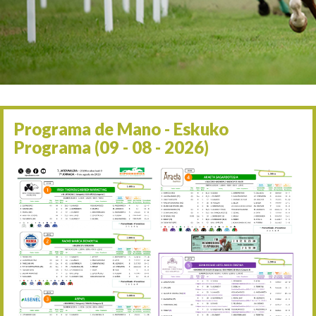
Irailaren 2a / 2 de septie
06/09 17:30
Irailaren 6a / 6 de septie
13/09 17:30
Irailaren 13a / 13 de sept
30/09 11:30
Irailaren 30a / 30 de sept
11/06 11:30
Ekainaren 11a / 11 de juni
Programa de Mano - Eskuko
05/07 11:30
Programa (09 - 08 - 2026)
Uztailaren 5a / 5 de julio
12/07 11:30
Uztailaren 12a / 12 de juli
19/07 11:30
Uztailaren 19a / 19 de juli
25/07 11:30
Uztailaren 25a / 25 de juli
02/08 17:30
Abuztuaren 2a / 2 de ago
09/08 17:30
Abuztuaren 9a / 9 de ago
12/08 12:08