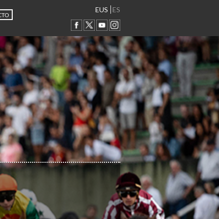
EUS
ES
CTO