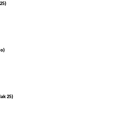
 25)
io)
lak 25)