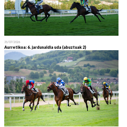
31/07/2026
Aurretikoa: 6. jardunaldia uda (abuztuak 2)