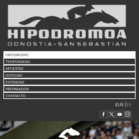
02/08 17:30
Abuztuaren 2a / 2 de ago
09/08 17:30
Abuztuaren 9a / 9 de ago
12/08 12:24
Abuztaren 12a / 12 de ag
15/08 17:05
Abuztuaren 15a / 15 de a
HIPÓDROMO
23/08 17:30
TEMPORADAS
Abuztuaren 23a / 23 de a
APUESTAS
30/08 17:30
NOTICIAS
Abuztuaren 30a / 30 de a
ENTRADAS
02/09 11:15
PREPARADOR
Irailaren 2a / 2 de septie
CONTACTO
06/09 17:30
Irailaren 6a / 6 de septie
EUS
ES
13/09 17:30
Irailaren 13a / 13 de sept
30/09 11:30
Irailaren 30a / 30 de sept
11/06 11:30