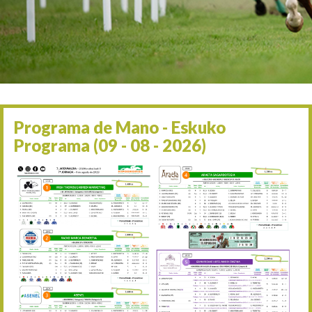
Irailaren 2a / 2 de septie
06/09 17:30
Irailaren 6a / 6 de septie
13/09 17:30
Irailaren 13a / 13 de sept
30/09 11:30
Irailaren 30a / 30 de sept
11/06 11:30
Ekainaren 11a / 11 de juni
Programa de Mano - Eskuko
05/07 11:30
Programa (09 - 08 - 2026)
Uztailaren 5a / 5 de julio
12/07 11:30
Uztailaren 12a / 12 de juli
19/07 11:30
Uztailaren 19a / 19 de juli
25/07 11:30
Uztailaren 25a / 25 de juli
02/08 17:30
Abuztuaren 2a / 2 de ago
09/08 17:30
Abuztuaren 9a / 9 de ago
12/08 12:24