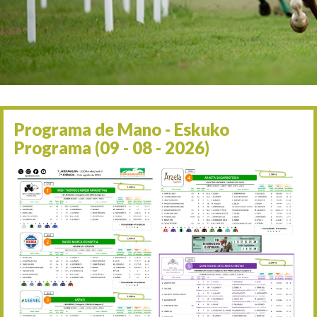
Irailaren 2a / 2 de septie
06/09 17:30
Irailaren 6a / 6 de septie
13/09 17:30
Irailaren 13a / 13 de sept
30/09 11:30
Irailaren 30a / 30 de sept
11/06 11:30
Ekainaren 11a / 11 de juni
Programa de Mano - Eskuko
05/07 11:30
Programa (09 - 08 - 2026)
Uztailaren 5a / 5 de julio
12/07 11:30
Uztailaren 12a / 12 de juli
19/07 11:30
Uztailaren 19a / 19 de juli
25/07 11:30
Uztailaren 25a / 25 de juli
02/08 17:30
Abuztuaren 2a / 2 de ago
09/08 17:30
Abuztuaren 9a / 9 de ago
12/08 12:08