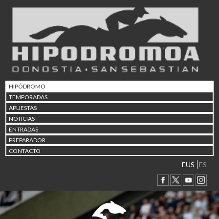
02/08 17:30
Abuztuaren 2a / 2 de ago
09/08 17:30
Abuztuaren 9a / 9 de ago
12/08 12:08
Abuztaren 12a / 12 de ag
15/08 17:05
Abuztuaren 15a / 15 de a
HIPÓDROMO
23/08 17:30
TEMPORADAS
Abuztuaren 23a / 23 de a
APUESTAS
30/08 17:30
NOTICIAS
Abuztuaren 30a / 30 de a
ENTRADAS
02/09 11:15
PREPARADOR
Irailaren 2a / 2 de septie
CONTACTO
06/09 17:30
Irailaren 6a / 6 de septie
EUS
ES
13/09 17:30
Irailaren 13a / 13 de sept
30/09 11:30
Irailaren 30a / 30 de sept
11/06 11:30