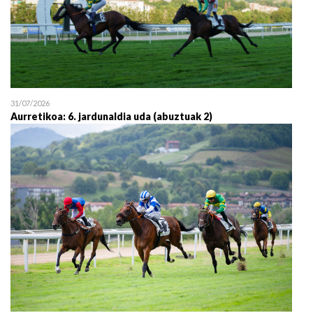
31/07/2026
Aurretikoa: 6. jardunaldia uda (abuztuak 2)