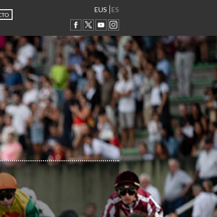
EUS
ES
CTO