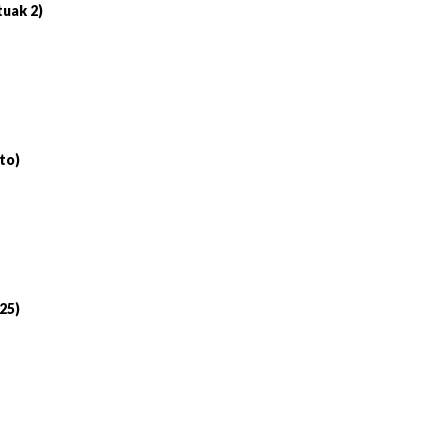
tuak 2)
to)
 25)