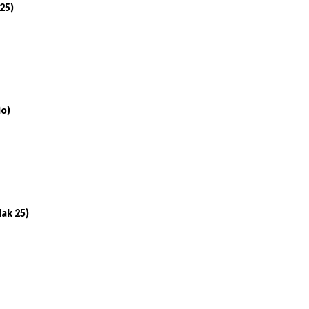
 25)
io)
lak 25)