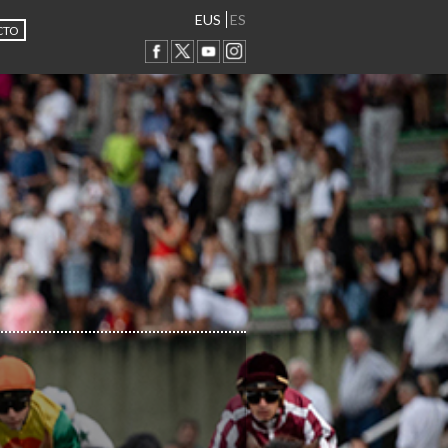
EUS
ES
CTO