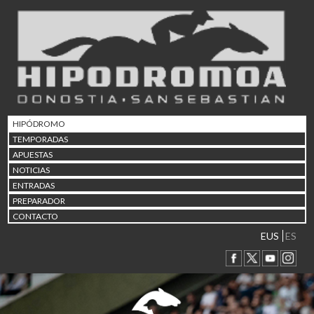
02/08 17:30
Abuztuaren 2a / 2 de ago
09/08 17:30
Abuztuaren 9a / 9 de ago
12/08 12:08
Abuztaren 12a / 12 de ag
15/08 17:05
Abuztuaren 15a / 15 de a
HIPÓDROMO
23/08 17:30
TEMPORADAS
Abuztuaren 23a / 23 de a
APUESTAS
30/08 17:30
NOTICIAS
Abuztuaren 30a / 30 de a
ENTRADAS
02/09 11:15
PREPARADOR
Irailaren 2a / 2 de septie
CONTACTO
06/09 17:30
Irailaren 6a / 6 de septie
EUS
ES
13/09 17:30
Irailaren 13a / 13 de sept
30/09 11:30
Irailaren 30a / 30 de sept
11/06 11:30