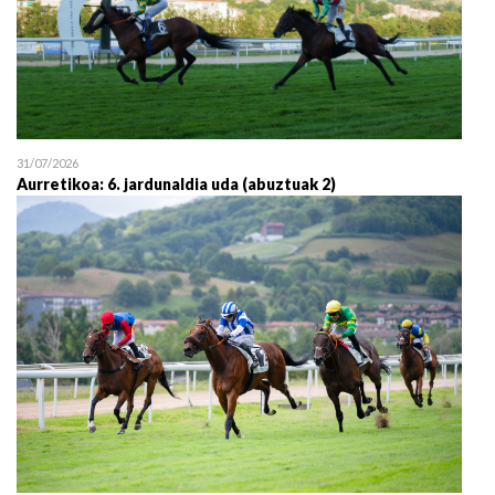
31/07/2026
Aurretikoa: 6. jardunaldia uda (abuztuak 2)