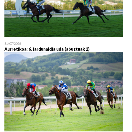
31/07/2026
Aurretikoa: 6. jardunaldia uda (abuztuak 2)