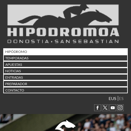
02/08 17:30
Abuztuaren 2a / 2 de ago
09/08 17:30
Abuztuaren 9a / 9 de ago
12/08 12:08
Abuztaren 12a / 12 de ag
15/08 17:05
Abuztuaren 15a / 15 de a
HIPÓDROMO
23/08 17:30
TEMPORADAS
Abuztuaren 23a / 23 de a
APUESTAS
30/08 17:30
NOTICIAS
Abuztuaren 30a / 30 de a
ENTRADAS
02/09 11:15
PREPARADOR
Irailaren 2a / 2 de septie
CONTACTO
06/09 17:30
Irailaren 6a / 6 de septie
EUS
ES
13/09 17:30
Irailaren 13a / 13 de sept
30/09 11:30
Irailaren 30a / 30 de sept
11/06 11:30