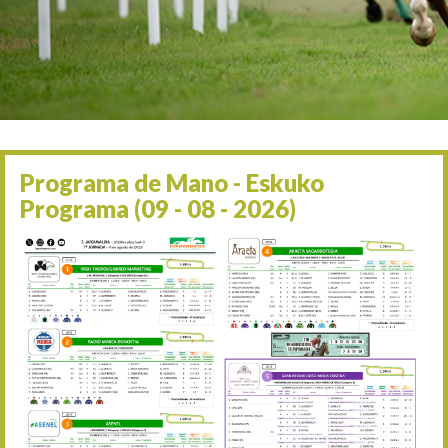
Irailaren 2a / 2 de septie
06/09 17:30
Irailaren 6a / 6 de septie
13/09 17:30
Irailaren 13a / 13 de sept
30/09 11:30
Irailaren 30a / 30 de sept
11/06 11:30
Ekainaren 11a / 11 de juni
Programa de Mano - Eskuko
05/07 11:30
Programa (09 - 08 - 2026)
Uztailaren 5a / 5 de julio
12/07 11:30
Uztailaren 12a / 12 de juli
19/07 11:30
Uztailaren 19a / 19 de juli
25/07 11:30
Uztailaren 25a / 25 de juli
02/08 17:30
Abuztuaren 2a / 2 de ago
09/08 17:30
Abuztuaren 9a / 9 de ago
12/08 12:24