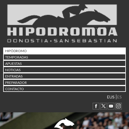
02/08 17:30
Abuztuaren 2a / 2 de ago
09/08 17:30
Abuztuaren 9a / 9 de ago
12/08 12:24
Abuztaren 12a / 12 de ag
15/08 17:05
Abuztuaren 15a / 15 de a
HIPÓDROMO
23/08 17:30
TEMPORADAS
Abuztuaren 23a / 23 de a
APUESTAS
30/08 17:30
NOTICIAS
Abuztuaren 30a / 30 de a
ENTRADAS
02/09 11:15
PREPARADOR
Irailaren 2a / 2 de septie
CONTACTO
06/09 17:30
Irailaren 6a / 6 de septie
EUS
ES
13/09 17:30
Irailaren 13a / 13 de sept
30/09 11:30
Irailaren 30a / 30 de sept
11/06 11:30