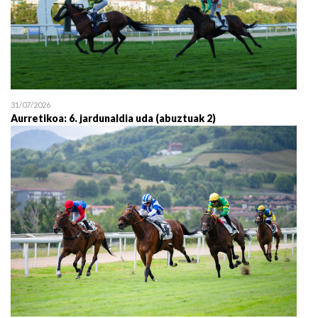
31/07/2026
Aurretikoa: 6. jardunaldia uda (abuztuak 2)