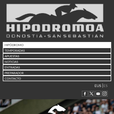
02/08 17:30
Abuztuaren 2a / 2 de ago
09/08 17:30
Abuztuaren 9a / 9 de ago
12/08 12:08
Abuztaren 12a / 12 de ag
15/08 17:05
Abuztuaren 15a / 15 de a
HIPÓDROMO
23/08 17:30
TEMPORADAS
Abuztuaren 23a / 23 de a
APUESTAS
30/08 17:30
NOTICIAS
Abuztuaren 30a / 30 de a
ENTRADAS
02/09 11:15
PREPARADOR
Irailaren 2a / 2 de septie
CONTACTO
06/09 17:30
Irailaren 6a / 6 de septie
EUS
ES
13/09 17:30
Irailaren 13a / 13 de sept
30/09 11:30
Irailaren 30a / 30 de sept
11/06 11:30