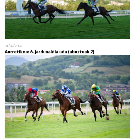
31/07/2026
Aurretikoa: 6. jardunaldia uda (abuztuak 2)