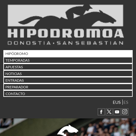
02/08 17:30
Abuztuaren 2a / 2 de ago
09/08 17:30
Abuztuaren 9a / 9 de ago
12/08 12:08
Abuztaren 12a / 12 de ag
15/08 17:05
Abuztuaren 15a / 15 de a
HIPÓDROMO
23/08 17:30
TEMPORADAS
Abuztuaren 23a / 23 de a
APUESTAS
30/08 17:30
NOTICIAS
Abuztuaren 30a / 30 de a
ENTRADAS
02/09 11:15
PREPARADOR
Irailaren 2a / 2 de septie
CONTACTO
06/09 17:30
Irailaren 6a / 6 de septie
EUS
ES
13/09 17:30
Irailaren 13a / 13 de sept
30/09 11:30
Irailaren 30a / 30 de sept
11/06 11:30