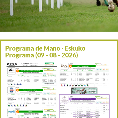
Irailaren 2a / 2 de septie
06/09 17:30
Irailaren 6a / 6 de septie
13/09 17:30
Irailaren 13a / 13 de sept
30/09 11:30
Irailaren 30a / 30 de sept
11/06 11:30
Ekainaren 11a / 11 de juni
Programa de Mano - Eskuko
05/07 11:30
Programa (09 - 08 - 2026)
Uztailaren 5a / 5 de julio
12/07 11:30
Uztailaren 12a / 12 de juli
19/07 11:30
Uztailaren 19a / 19 de juli
25/07 11:30
Uztailaren 25a / 25 de juli
02/08 17:30
Abuztuaren 2a / 2 de ago
09/08 17:30
Abuztuaren 9a / 9 de ago
12/08 12:08