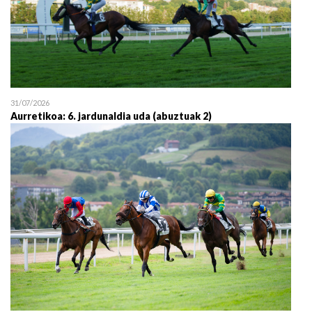
31/07/2026
Aurretikoa: 6. jardunaldia uda (abuztuak 2)