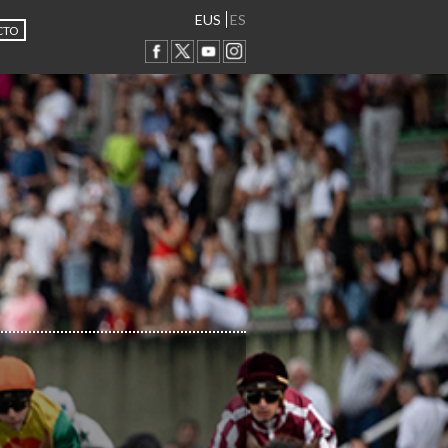
EUS
ES
CTO