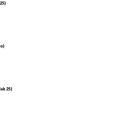
 25)
io)
lak 25)