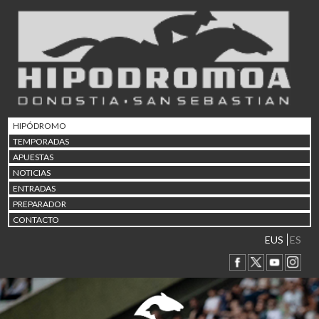
02/08 17:30
Abuztuaren 2a / 2 de ago
09/08 17:30
Abuztuaren 9a / 9 de ago
12/08 12:08
Abuztaren 12a / 12 de ag
15/08 17:05
Abuztuaren 15a / 15 de a
HIPÓDROMO
23/08 17:30
TEMPORADAS
Abuztuaren 23a / 23 de a
APUESTAS
30/08 17:30
NOTICIAS
Abuztuaren 30a / 30 de a
ENTRADAS
02/09 11:15
PREPARADOR
Irailaren 2a / 2 de septie
CONTACTO
06/09 17:30
Irailaren 6a / 6 de septie
EUS
ES
13/09 17:30
Irailaren 13a / 13 de sept
30/09 11:30
Irailaren 30a / 30 de sept
11/06 11:30