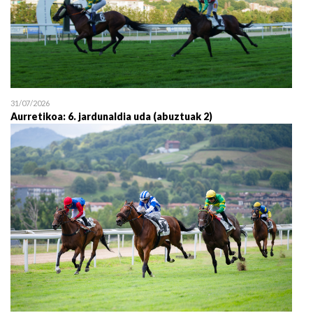
31/07/2026
Aurretikoa: 6. jardunaldia uda (abuztuak 2)