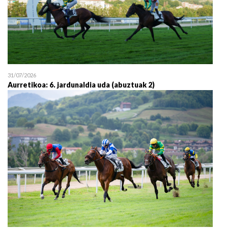
31/07/2026
Aurretikoa: 6. jardunaldia uda (abuztuak 2)