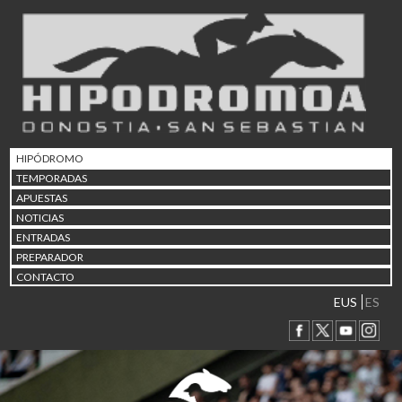
02/08 17:30
Abuztuaren 2a / 2 de ago
09/08 17:30
Abuztuaren 9a / 9 de ago
12/08 12:08
Abuztaren 12a / 12 de ag
15/08 17:05
Abuztuaren 15a / 15 de a
HIPÓDROMO
23/08 17:30
TEMPORADAS
Abuztuaren 23a / 23 de a
APUESTAS
30/08 17:30
NOTICIAS
Abuztuaren 30a / 30 de a
ENTRADAS
02/09 11:15
PREPARADOR
Irailaren 2a / 2 de septie
CONTACTO
06/09 17:30
Irailaren 6a / 6 de septie
EUS
ES
13/09 17:30
Irailaren 13a / 13 de sept
30/09 11:30
Irailaren 30a / 30 de sept
11/06 11:30