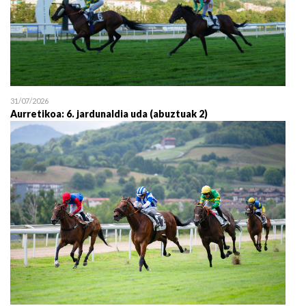
31/07/2026
Aurretikoa: 6. jardunaldia uda (abuztuak 2)