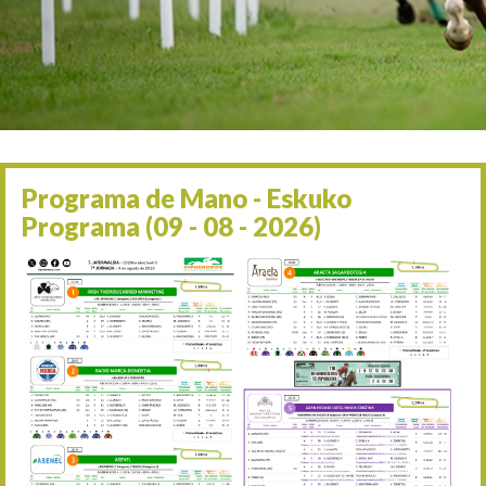
Irailaren 2a / 2 de septie
06/09 17:30
Irailaren 6a / 6 de septie
13/09 17:30
Irailaren 13a / 13 de sept
30/09 11:30
Irailaren 30a / 30 de sept
11/06 11:30
Ekainaren 11a / 11 de juni
Programa de Mano - Eskuko
05/07 11:30
Programa (09 - 08 - 2026)
Uztailaren 5a / 5 de julio
12/07 11:30
Uztailaren 12a / 12 de juli
19/07 11:30
Uztailaren 19a / 19 de juli
25/07 11:30
Uztailaren 25a / 25 de juli
02/08 17:30
Abuztuaren 2a / 2 de ago
09/08 17:30
Abuztuaren 9a / 9 de ago
12/08 12:24