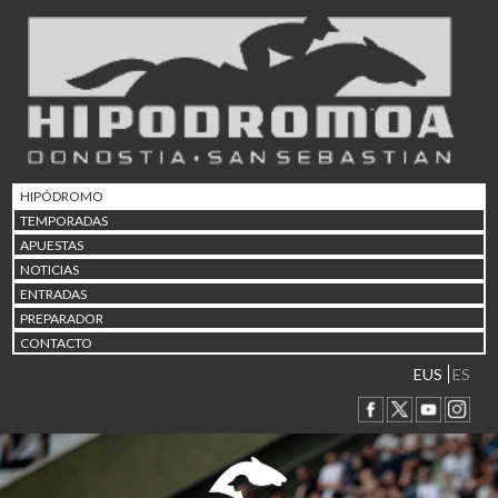
02/08 17:30
Abuztuaren 2a / 2 de ago
09/08 17:30
Abuztuaren 9a / 9 de ago
12/08 12:24
Abuztaren 12a / 12 de ag
15/08 17:05
Abuztuaren 15a / 15 de a
HIPÓDROMO
23/08 17:30
TEMPORADAS
Abuztuaren 23a / 23 de a
APUESTAS
30/08 17:30
NOTICIAS
Abuztuaren 30a / 30 de a
ENTRADAS
02/09 11:15
PREPARADOR
Irailaren 2a / 2 de septie
CONTACTO
06/09 17:30
Irailaren 6a / 6 de septie
EUS
ES
13/09 17:30
Irailaren 13a / 13 de sept
30/09 11:30
Irailaren 30a / 30 de sept
11/06 11:30