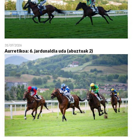
31/07/2026
Aurretikoa: 6. jardunaldia uda (abuztuak 2)