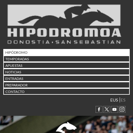
02/08 17:30
Abuztuaren 2a / 2 de ago
09/08 17:30
Abuztuaren 9a / 9 de ago
12/08 12:24
Abuztaren 12a / 12 de ag
15/08 17:05
Abuztuaren 15a / 15 de a
HIPÓDROMO
23/08 17:30
TEMPORADAS
Abuztuaren 23a / 23 de a
APUESTAS
30/08 17:30
NOTICIAS
Abuztuaren 30a / 30 de a
ENTRADAS
02/09 11:15
PREPARADOR
Irailaren 2a / 2 de septie
CONTACTO
06/09 17:30
Irailaren 6a / 6 de septie
EUS
ES
13/09 17:30
Irailaren 13a / 13 de sept
30/09 11:30
Irailaren 30a / 30 de sept
11/06 11:30