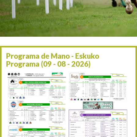
Irailaren 2a / 2 de septie
06/09 17:30
Irailaren 6a / 6 de septie
13/09 17:30
Irailaren 13a / 13 de sept
30/09 11:30
Irailaren 30a / 30 de sept
11/06 11:30
Ekainaren 11a / 11 de juni
Programa de Mano - Eskuko
05/07 11:30
Programa (09 - 08 - 2026)
Uztailaren 5a / 5 de julio
12/07 11:30
Uztailaren 12a / 12 de juli
19/07 11:30
Uztailaren 19a / 19 de juli
25/07 11:30
Uztailaren 25a / 25 de juli
02/08 17:30
Abuztuaren 2a / 2 de ago
09/08 17:30
Abuztuaren 9a / 9 de ago
12/08 12:24