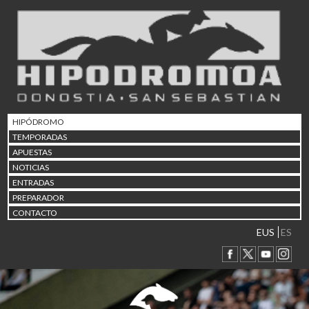
02/08 17:30
Abuztuaren 2a / 2 de ago
09/08 17:30
Abuztuaren 9a / 9 de ago
12/08 12:24
Abuztaren 12a / 12 de ag
15/08 17:05
Abuztuaren 15a / 15 de a
HIPÓDROMO
23/08 17:30
TEMPORADAS
Abuztuaren 23a / 23 de a
APUESTAS
30/08 17:30
NOTICIAS
Abuztuaren 30a / 30 de a
ENTRADAS
02/09 11:15
PREPARADOR
Irailaren 2a / 2 de septie
CONTACTO
06/09 17:30
Irailaren 6a / 6 de septie
EUS
ES
13/09 17:30
Irailaren 13a / 13 de sept
30/09 11:30
Irailaren 30a / 30 de sept
11/06 11:30