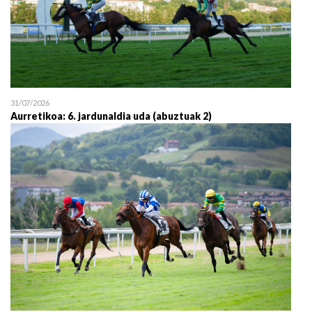
31/07/2026
Aurretikoa: 6. jardunaldia uda (abuztuak 2)