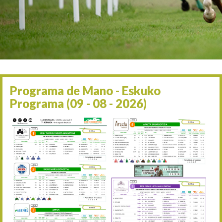
Irailaren 2a / 2 de septie
06/09 17:30
Irailaren 6a / 6 de septie
13/09 17:30
Irailaren 13a / 13 de sept
30/09 11:30
Irailaren 30a / 30 de sept
11/06 11:30
Ekainaren 11a / 11 de juni
Programa de Mano - Eskuko
05/07 11:30
Programa (09 - 08 - 2026)
Uztailaren 5a / 5 de julio
12/07 11:30
Uztailaren 12a / 12 de juli
19/07 11:30
Uztailaren 19a / 19 de juli
25/07 11:30
Uztailaren 25a / 25 de juli
02/08 17:30
Abuztuaren 2a / 2 de ago
09/08 17:30
Abuztuaren 9a / 9 de ago
12/08 12:08