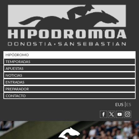
02/08 17:30
Abuztuaren 2a / 2 de ago
09/08 17:30
Abuztuaren 9a / 9 de ago
12/08 12:08
Abuztaren 12a / 12 de ag
15/08 17:05
Abuztuaren 15a / 15 de a
HIPÓDROMO
23/08 17:30
TEMPORADAS
Abuztuaren 23a / 23 de a
APUESTAS
30/08 17:30
NOTICIAS
Abuztuaren 30a / 30 de a
ENTRADAS
02/09 11:15
PREPARADOR
Irailaren 2a / 2 de septie
CONTACTO
06/09 17:30
Irailaren 6a / 6 de septie
EUS
ES
13/09 17:30
Irailaren 13a / 13 de sept
30/09 11:30
Irailaren 30a / 30 de sept
11/06 11:30