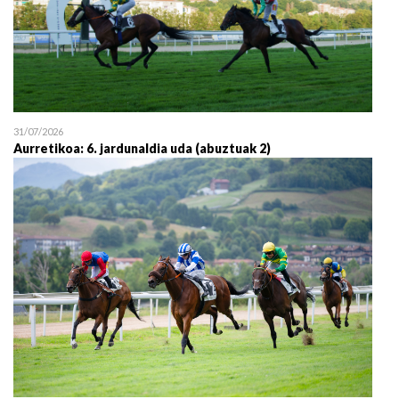
31/07/2026
Aurretikoa: 6. jardunaldia uda (abuztuak 2)