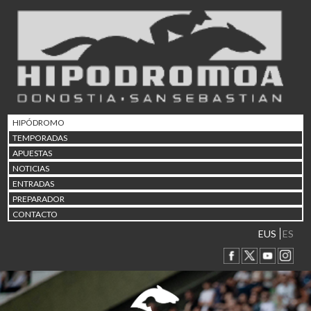
02/08 17:30
Abuztuaren 2a / 2 de ago
09/08 17:30
Abuztuaren 9a / 9 de ago
12/08 12:24
Abuztaren 12a / 12 de ag
15/08 17:05
Abuztuaren 15a / 15 de a
HIPÓDROMO
23/08 17:30
TEMPORADAS
Abuztuaren 23a / 23 de a
APUESTAS
30/08 17:30
NOTICIAS
Abuztuaren 30a / 30 de a
ENTRADAS
02/09 11:15
PREPARADOR
Irailaren 2a / 2 de septie
CONTACTO
06/09 17:30
Irailaren 6a / 6 de septie
EUS
ES
13/09 17:30
Irailaren 13a / 13 de sept
30/09 11:30
Irailaren 30a / 30 de sept
11/06 11:30