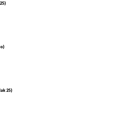
 25)
io)
lak 25)