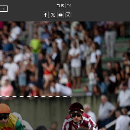
EUS
ES
CTO