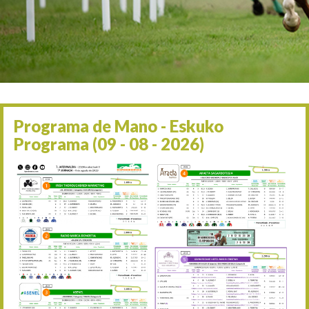
Irailaren 2a / 2 de septie
06/09 17:30
Irailaren 6a / 6 de septie
13/09 17:30
Irailaren 13a / 13 de sept
30/09 11:30
Irailaren 30a / 30 de sept
11/06 11:30
Ekainaren 11a / 11 de juni
Programa de Mano - Eskuko
05/07 11:30
Programa (09 - 08 - 2026)
Uztailaren 5a / 5 de julio
12/07 11:30
Uztailaren 12a / 12 de juli
19/07 11:30
Uztailaren 19a / 19 de juli
25/07 11:30
Uztailaren 25a / 25 de juli
02/08 17:30
Abuztuaren 2a / 2 de ago
09/08 17:30
Abuztuaren 9a / 9 de ago
12/08 12:08