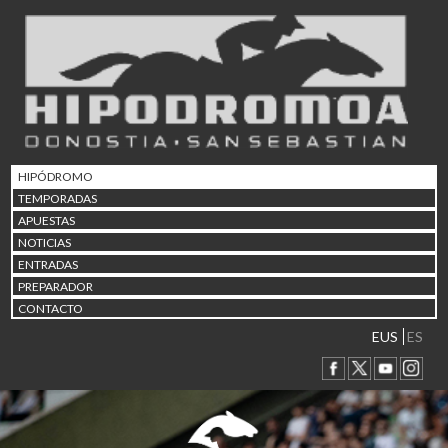
02/08 17:30
Abuztuaren 2a / 2 de ago
09/08 17:30
Abuztuaren 9a / 9 de ago
12/08 12:08
Abuztaren 12a / 12 de ag
15/08 17:05
Abuztuaren 15a / 15 de a
HIPÓDROMO
23/08 17:30
TEMPORADAS
Abuztuaren 23a / 23 de a
APUESTAS
30/08 17:30
NOTICIAS
Abuztuaren 30a / 30 de a
ENTRADAS
02/09 11:15
PREPARADOR
Irailaren 2a / 2 de septie
CONTACTO
06/09 17:30
Irailaren 6a / 6 de septie
EUS
ES
13/09 17:30
Irailaren 13a / 13 de sept
30/09 11:30
Irailaren 30a / 30 de sept
11/06 11:30