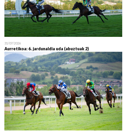
31/07/2026
Aurretikoa: 6. jardunaldia uda (abuztuak 2)