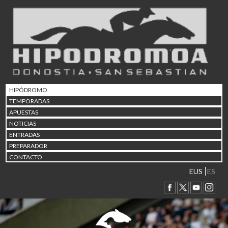
02/08 17:30
Abuztuaren 2a / 2 de ago
09/08 17:30
Abuztuaren 9a / 9 de ago
12/08 12:08
Abuztaren 12a / 12 de ag
15/08 17:05
Abuztuaren 15a / 15 de a
HIPÓDROMO
23/08 17:30
TEMPORADAS
Abuztuaren 23a / 23 de a
APUESTAS
30/08 17:30
NOTICIAS
Abuztuaren 30a / 30 de a
ENTRADAS
02/09 11:15
PREPARADOR
Irailaren 2a / 2 de septie
CONTACTO
06/09 17:30
Irailaren 6a / 6 de septie
EUS
ES
13/09 17:30
Irailaren 13a / 13 de sept
30/09 11:30
Irailaren 30a / 30 de sept
11/06 11:30