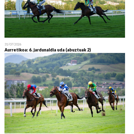
31/07/2026
Aurretikoa: 6. jardunaldia uda (abuztuak 2)