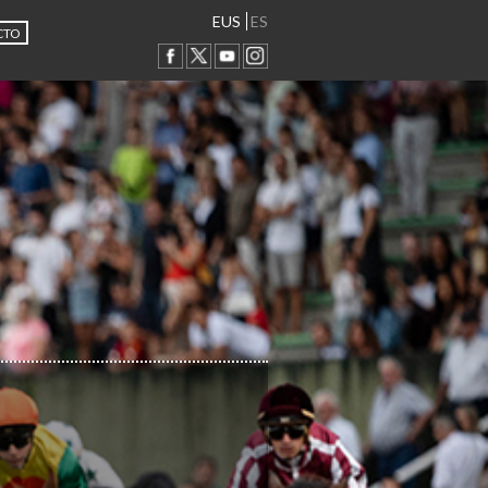
EUS
ES
CTO