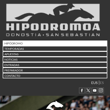
02/08 17:30
Abuztuaren 2a / 2 de ago
09/08 17:30
Abuztuaren 9a / 9 de ago
12/08 12:24
Abuztaren 12a / 12 de ag
15/08 17:05
Abuztuaren 15a / 15 de a
HIPÓDROMO
23/08 17:30
TEMPORADAS
Abuztuaren 23a / 23 de a
APUESTAS
30/08 17:30
NOTICIAS
Abuztuaren 30a / 30 de a
ENTRADAS
02/09 11:15
PREPARADOR
Irailaren 2a / 2 de septie
CONTACTO
06/09 17:30
Irailaren 6a / 6 de septie
EUS
ES
13/09 17:30
Irailaren 13a / 13 de sept
30/09 11:30
Irailaren 30a / 30 de sept
11/06 11:30