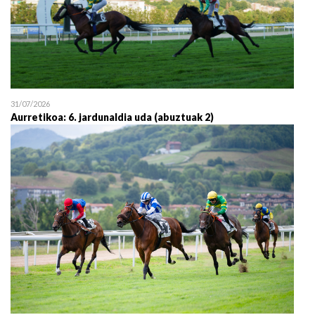
31/07/2026
Aurretikoa: 6. jardunaldia uda (abuztuak 2)