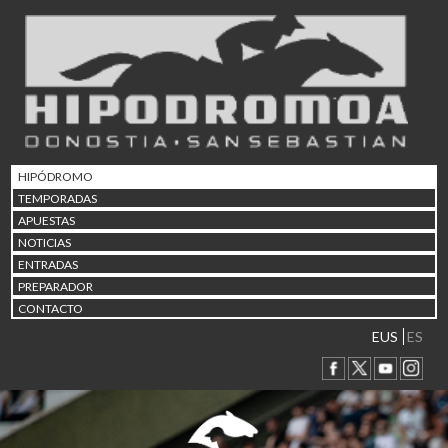
02/08 17:30
Abuztuaren 2a / 2 de ago
09/08 17:30
Abuztuaren 9a / 9 de ago
12/08 12:24
Abuztaren 12a / 12 de ag
15/08 17:05
Abuztuaren 15a / 15 de a
HIPÓDROMO
23/08 17:30
TEMPORADAS
Abuztuaren 23a / 23 de a
APUESTAS
30/08 17:30
NOTICIAS
Abuztuaren 30a / 30 de a
ENTRADAS
02/09 11:15
PREPARADOR
Irailaren 2a / 2 de septie
CONTACTO
06/09 17:30
Irailaren 6a / 6 de septie
EUS
ES
13/09 17:30
Irailaren 13a / 13 de sept
30/09 11:30
Irailaren 30a / 30 de sept
11/06 11:30