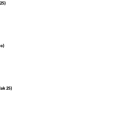
 25)
io)
lak 25)