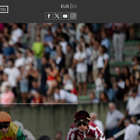
EUS
ES
CTO