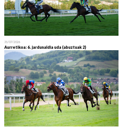
31/07/2026
Aurretikoa: 6. jardunaldia uda (abuztuak 2)