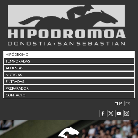
02/08 17:30
Abuztuaren 2a / 2 de ago
09/08 17:30
Abuztuaren 9a / 9 de ago
12/08 12:08
Abuztaren 12a / 12 de ag
15/08 17:05
Abuztuaren 15a / 15 de a
HIPÓDROMO
23/08 17:30
TEMPORADAS
Abuztuaren 23a / 23 de a
APUESTAS
30/08 17:30
NOTICIAS
Abuztuaren 30a / 30 de a
ENTRADAS
02/09 11:15
PREPARADOR
Irailaren 2a / 2 de septie
CONTACTO
06/09 17:30
Irailaren 6a / 6 de septie
EUS
ES
13/09 17:30
Irailaren 13a / 13 de sept
30/09 11:30
Irailaren 30a / 30 de sept
11/06 11:30