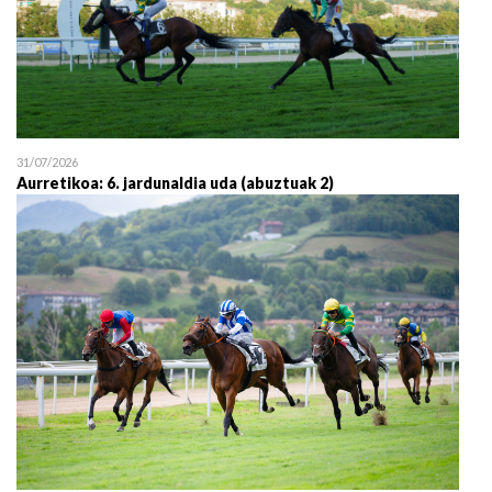
31/07/2026
Aurretikoa: 6. jardunaldia uda (abuztuak 2)