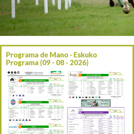
Irailaren 2a / 2 de septie
06/09 17:30
Irailaren 6a / 6 de septie
13/09 17:30
Irailaren 13a / 13 de sept
30/09 11:30
Irailaren 30a / 30 de sept
11/06 11:30
Ekainaren 11a / 11 de juni
Programa de Mano - Eskuko
05/07 11:30
Programa (09 - 08 - 2026)
Uztailaren 5a / 5 de julio
12/07 11:30
Uztailaren 12a / 12 de juli
19/07 11:30
Uztailaren 19a / 19 de juli
25/07 11:30
Uztailaren 25a / 25 de juli
02/08 17:30
Abuztuaren 2a / 2 de ago
09/08 17:30
Abuztuaren 9a / 9 de ago
12/08 12:08