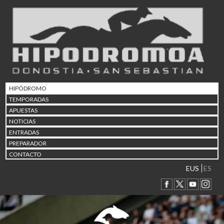
02/08 17:30
Abuztuaren 2a / 2 de ago
09/08 17:30
Abuztuaren 9a / 9 de ago
12/08 12:08
Abuztaren 12a / 12 de ag
15/08 17:05
Abuztuaren 15a / 15 de a
HIPÓDROMO
23/08 17:30
TEMPORADAS
Abuztuaren 23a / 23 de a
APUESTAS
30/08 17:30
NOTICIAS
Abuztuaren 30a / 30 de a
ENTRADAS
02/09 11:15
PREPARADOR
Irailaren 2a / 2 de septie
CONTACTO
06/09 17:30
Irailaren 6a / 6 de septie
EUS
ES
13/09 17:30
Irailaren 13a / 13 de sept
30/09 11:30
Irailaren 30a / 30 de sept
11/06 11:30