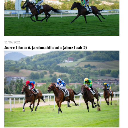
31/07/2026
Aurretikoa: 6. jardunaldia uda (abuztuak 2)