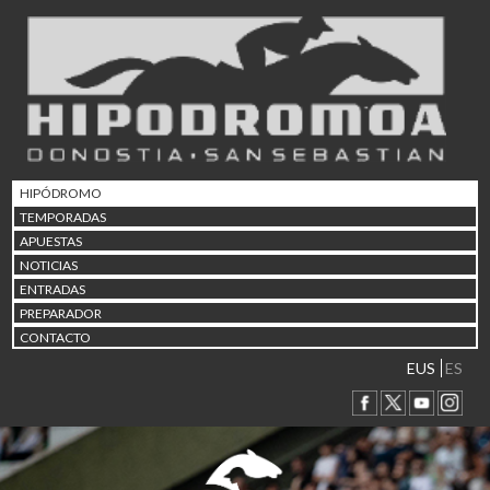
02/08 17:30
Abuztuaren 2a / 2 de ago
09/08 17:30
Abuztuaren 9a / 9 de ago
12/08 12:08
Abuztaren 12a / 12 de ag
15/08 17:05
Abuztuaren 15a / 15 de a
HIPÓDROMO
23/08 17:30
TEMPORADAS
Abuztuaren 23a / 23 de a
APUESTAS
30/08 17:30
NOTICIAS
Abuztuaren 30a / 30 de a
ENTRADAS
02/09 11:15
PREPARADOR
Irailaren 2a / 2 de septie
CONTACTO
06/09 17:30
Irailaren 6a / 6 de septie
EUS
ES
13/09 17:30
Irailaren 13a / 13 de sept
30/09 11:30
Irailaren 30a / 30 de sept
11/06 11:30