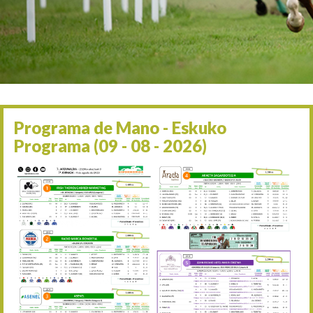
Irailaren 2a / 2 de septie
06/09 17:30
Irailaren 6a / 6 de septie
13/09 17:30
Irailaren 13a / 13 de sept
30/09 11:30
Irailaren 30a / 30 de sept
11/06 11:30
Ekainaren 11a / 11 de juni
Programa de Mano - Eskuko
05/07 11:30
Programa (09 - 08 - 2026)
Uztailaren 5a / 5 de julio
12/07 11:30
Uztailaren 12a / 12 de juli
19/07 11:30
Uztailaren 19a / 19 de juli
25/07 11:30
Uztailaren 25a / 25 de juli
02/08 17:30
Abuztuaren 2a / 2 de ago
09/08 17:30
Abuztuaren 9a / 9 de ago
12/08 12:08