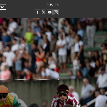
EUS
ES
CTO