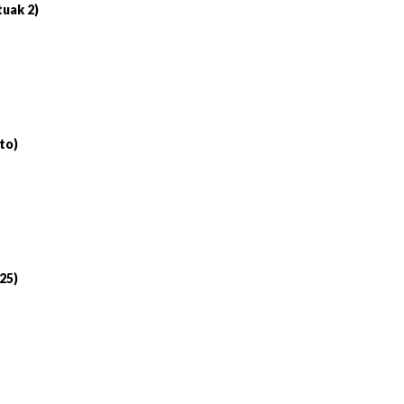
tuak 2)
to)
 25)