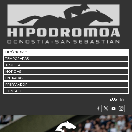
02/08 17:30
Abuztuaren 2a / 2 de ago
09/08 17:30
Abuztuaren 9a / 9 de ago
12/08 12:24
Abuztaren 12a / 12 de ag
15/08 17:05
Abuztuaren 15a / 15 de a
HIPÓDROMO
23/08 17:30
TEMPORADAS
Abuztuaren 23a / 23 de a
APUESTAS
30/08 17:30
NOTICIAS
Abuztuaren 30a / 30 de a
ENTRADAS
02/09 11:15
PREPARADOR
Irailaren 2a / 2 de septie
CONTACTO
06/09 17:30
Irailaren 6a / 6 de septie
EUS
ES
13/09 17:30
Irailaren 13a / 13 de sept
30/09 11:30
Irailaren 30a / 30 de sept
11/06 11:30